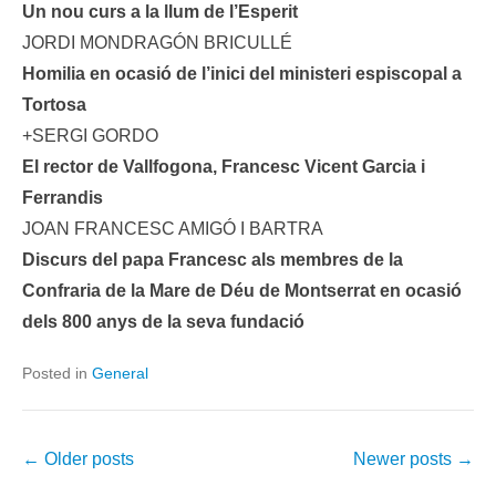
Un nou curs a la llum de l’Esperit
JORDI MONDRAGÓN BRICULLÉ
Homilia en ocasió de l’inici del ministeri espiscopal a
Tortosa
+SERGI GORDO
El rector de Vallfogona, Francesc Vicent Garcia i
Ferrandis
JOAN FRANCESC AMIGÓ I BARTRA
Discurs del papa Francesc als membres de la
Confraria de la Mare de Déu de Montserrat en
ocasió
dels 800 anys de la seva fundació
Posted in
General
Post
←
Older posts
Newer posts
→
navigation