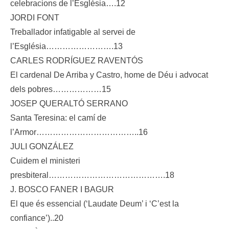
celebracions de l’Església….12
JORDI FONT
Treballador infatigable al servei de
l’Església…………………….13
CARLES RODRÍGUEZ RAVENTÓS
El cardenal De Arriba y Castro, home de Déu i advocat
dels pobres………………15
JOSEP QUERALTÓ SERRANO
Santa Teresina: el camí de
l’Armor………………………………..16
JULI GONZÁLEZ
Cuidem el ministeri
presbiteral…………………………………….18
J. BOSCO FANER I BAGUR
El que és essencial (‘Laudate Deum’ i ‘C’est la
confiance’)..20