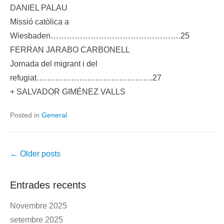
DANIEL PALAU
Missió catòlica a
Wiesbaden………………………………………….25
FERRAN JARABO CARBONELL
Jornada del migrant i del
refugiat……………………………………..27
+ SALVADOR GIMÉNEZ VALLS
Posted in
General
Post
←
Older posts
navigation
Entrades recents
Novembre 2025
setembre 2025