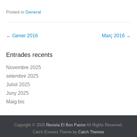
Posted in
General
Post
←
Gener 2016
Març 2016
→
navigation
Entrades recents
Novembre 2025
setembre 2025
Juliol 2025
Juny 2025
Maig bis
Copyright © 2026
Revista El Bon Pastor
All Rights Reserved.
Catch Everest Theme by
Catch Themes